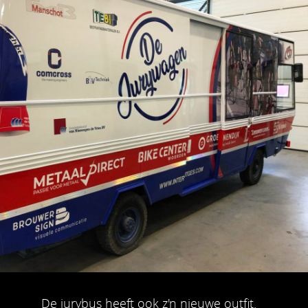
De jurybus heeft ook z'n nieuwe outfit.