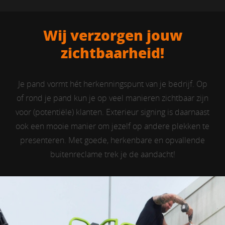
Wij verzorgen jouw
zichtbaarheid!
Je pand vormt hét herkenningspunt van je bedrijf. Op
of rond je pand kun je op veel manieren zichtbaar zijn
voor (potentiële) klanten. Exterieur signing is daarnaast
ook een mooie manier om jezelf op andere plekken te
presenteren. Met goede, herkenbare en opvallende
buitenreclame trek je de aandacht!